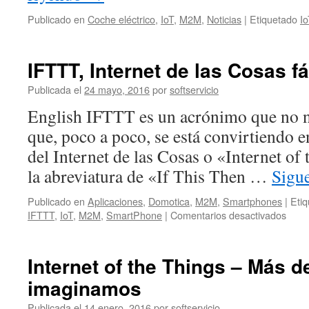
Publicado en
Coche eléctrico
,
IoT
,
M2M
,
Noticias
|
Etiquetado
Io
IFTTT, Internet de las Cosas fá
Publicada el
24 mayo, 2016
por
softservicio
English IFTTT es un acrónimo que no 
que, poco a poco, se está convirtiendo e
del Internet de las Cosas o «Internet o
la abreviatura de «If This Then …
Sigu
Publicado en
Aplicaciones
,
Domotica
,
M2M
,
Smartphones
|
Eti
en
IFTTT
,
IoT
,
M2M
,
SmartPhone
|
Comentarios desactivados
IFTT
Inter
de
Internet of the Things – Más d
las
imaginamos
Cosa
fácil
Publicada el
14 enero, 2016
por
softservicio