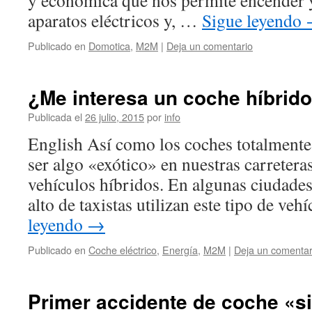
y económica que nos permite encender 
aparatos eléctricos y, …
Sigue leyendo
Publicado en
Domotica
,
M2M
|
Deja un comentario
¿Me interesa un coche híbrid
Publicada el
26 julio, 2015
por
info
English Así como los coches totalmente 
ser algo «exótico» en nuestras carreteras
vehículos híbridos. En algunas ciudade
alto de taxistas utilizan este tipo de ve
leyendo
→
Publicado en
Coche eléctrico
,
Energía
,
M2M
|
Deja un comentar
Primer accidente de coche «s