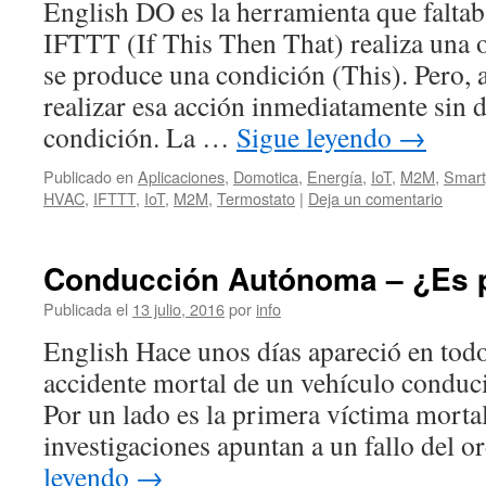
English DO es la herramienta que falta
IFTTT (If This Then That) realiza una 
se produce una condición (This). Pero, 
realizar esa acción inmediatamente sin
condición. La …
Sigue leyendo
→
Publicado en
Aplicaciones
,
Domotica
,
Energía
,
IoT
,
M2M
,
Smar
HVAC
,
IFTTT
,
IoT
,
M2M
,
Termostato
|
Deja un comentario
Conducción Autónoma – ¿Es 
Publicada el
13 julio, 2016
por
info
English Hace unos días apareció en todo
accidente mortal de un vehículo conduc
Por un lado es la primera víctima mortal
investigaciones apuntan a un fallo del 
leyendo
→