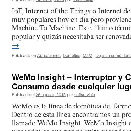
IoT, Internet of the Things o Internet d
muy populares hoy en día pero provie
Machine To Machine. Este último térm
popular y quizás necesitaba ser renov
→
Publicado en
Aplicaciones
,
Domotica
,
M2M
|
Deja un comentari
WeMo Insight – Interruptor y C
Consumo desde cualquier lug
Publicada el
26 agosto, 2015
por
softservicio
WeMo es la línea de domótica del fabri
Dentro de esta línea encontramos un pr
llamado WeMo Insight. WeMo Insight es