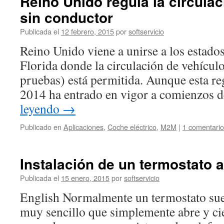
Reino Unido regula la circula
sin conductor
Publicada el
12 febrero, 2015
por
softservicio
Reino Unido viene a unirse a los estados
Florida donde la circulación de vehícul
pruebas) está permitida. Aunque esta re
2014 ha entrado en vigor a comienzos 
leyendo
→
Publicado en
Aplicaciones
,
Coche eléctrico
,
M2M
|
1 comentario
Instalación de un termostato 
Publicada el
15 enero, 2015
por
softservicio
English Normalmente un termostato sue
muy sencillo que simplemente abre y cie