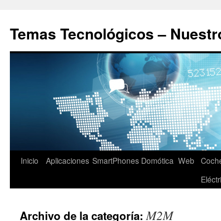
Saltar
al
Temas Tecnológicos – Nuestr
contenido
Inicio
Aplicaciones
SmartPhones
Domótica
Web
Coch
Eléctr
M2M
Archivo de la categoría: