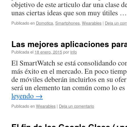
objetivo de este articulo dar una clase d
unas ciertas ideas que son muy útiles 
Publicado en
Domotica
,
Smartphones
,
Wearables
|
Deja un com
Las mejores aplicaciones par
Publicada el
18 enero, 2015
por
info
El SmartWatch se está consolidando co
más éxito en el mercado. En poco tiempo
de móviles deberán incluirlos en su ofer
será un elemento tan común como lo es
leyendo
→
Publicado en
Wearables
|
Deja un comentario
El fin de las Google Glass (¿p