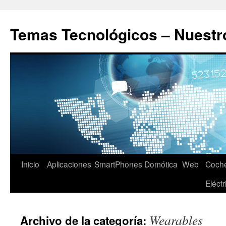
Saltar
al
Temas Tecnológicos – Nuestr
contenido
Inicio
Aplicaciones
SmartPhones
Domótica
Web
Coch
Eléctr
Wearables
Archivo de la categoría: