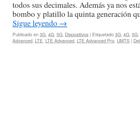
todos sus decimales. Además ya nos est
bombo y platillo la quinta generación q
Sigue leyendo
→
Publicado en
3G
,
4G
,
5G
,
Dispositivos
|
Etiquetado
3G
,
4G
,
5G
Advanced
,
LTE
,
LTE Advanced
,
LTE Advanced Pro
,
UMTS
|
Dej