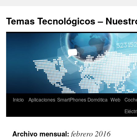
Saltar
al
Temas Tecnológicos – Nuestr
contenido
Inicio
Aplicaciones
SmartPhones
Domótica
Web
Coch
Eléctr
febrero 2016
Archivo mensual: