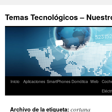
Saltar
al
Temas Tecnológicos – Nuestr
contenido
Inicio
Aplicaciones
SmartPhones
Domótica
Web
Coch
Eléctr
cortana
Archivo de la etiqueta: