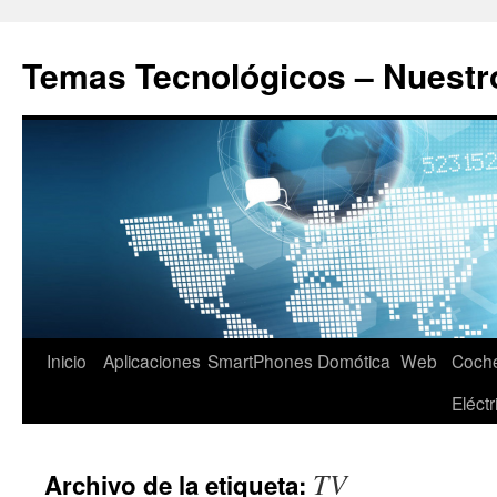
Saltar
al
Temas Tecnológicos – Nuestr
contenido
Inicio
Aplicaciones
SmartPhones
Domótica
Web
Coch
Eléctr
TV
Archivo de la etiqueta: